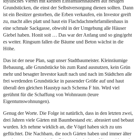
idyllisches Viertel mit kleinen Einfamilienhäusern auf riesigen
Grundstücken, die einst der Selbstversorgung dienen sollten. Dann
ist ein Besitzer gestorben, die Erben verkaufen, ein Investor greift
zu, macht alles platt und haut ein Flachdachmehrfamilienhaus in
eine schmale Sackgasse, obwohl in der Umgebung alle Häuser
Giebel haben. Honit soit … Das war der Anfang und so ging/geht
es weiter. Ringsum fallen die Bäume und Beton wächst in die
Höhe.
Das ist der neue Plan, sagt unser Stadtbaumeister. Kleinräumige
Bebauung, alle Grundstücke bis zum Rand ausnutzen, kein Grün
mehr und besagter Investor kauft nach und nach im Städtchen alle
frei werdenden Grundstücke in passender Größe auf und haut
überall den gleichen Haustyp nach Schema F hin. Wird viel
gerühmt für die Schaffung von Wohnraum (teure
Eigentumswohnungen).
Genug der Worte. Die Folge ist natürlich, dass in den letzten zwei,
drei Jahren viele Gärten mit Baumbestand etc. abrasiert und bebaut
wurden. Ich nehme wirklich an, die Vögel haben sich zu uns
geflüchtet. Die Nachbarn, die noch Gärten haben und immer älter