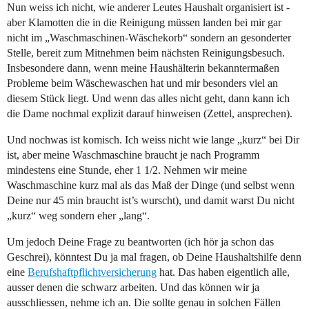
Nun weiss ich nicht, wie anderer Leutes Haushalt organisiert ist -
aber Klamotten die in die Reinigung müssen landen bei mir gar
nicht im „Waschmaschinen-Wäschekorb“ sondern an gesonderter
Stelle, bereit zum Mitnehmen beim nächsten Reinigungsbesuch.
Insbesondere dann, wenn meine Haushälterin bekanntermaßen
Probleme beim Wäschewaschen hat und mir besonders viel an
diesem Stück liegt. Und wenn das alles nicht geht, dann kann ich
die Dame nochmal explizit darauf hinweisen (Zettel, ansprechen).
Und nochwas ist komisch. Ich weiss nicht wie lange „kurz“ bei Dir
ist, aber meine Waschmaschine braucht je nach Programm
mindestens eine Stunde, eher 1 1/2. Nehmen wir meine
Waschmaschine kurz mal als das Maß der Dinge (und selbst wenn
Deine nur 45 min braucht ist’s wurscht), und damit warst Du nicht
„kurz“ weg sondern eher „lang“.
Um jedoch Deine Frage zu beantworten (ich hör ja schon das
Geschrei), könntest Du ja mal fragen, ob Deine Haushaltshilfe denn
eine
Berufshaftpflichtversicherung
hat. Das haben eigentlich alle,
ausser denen die schwarz arbeiten. Und das können wir ja
ausschliessen, nehme ich an. Die sollte genau in solchen Fällen