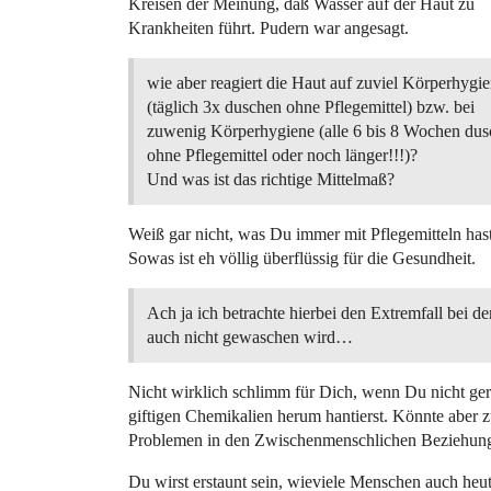
Kreisen der Meinung, daß Wasser auf der Haut zu
Krankheiten führt. Pudern war angesagt.
wie aber reagiert die Haut auf zuviel Körperhygi
(täglich 3x duschen ohne Pflegemittel) bzw. bei
zuwenig Körperhygiene (alle 6 bis 8 Wochen du
ohne Pflegemittel oder noch länger!!!)?
Und was ist das richtige Mittelmaß?
Weiß gar nicht, was Du immer mit Pflegemitteln has
Sowas ist eh völlig überflüssig für die Gesundheit.
Ach ja ich betrachte hierbei den Extremfall bei d
auch nicht gewaschen wird…
Nicht wirklich schlimm für Dich, wenn Du nicht ger
giftigen Chemikalien herum hantierst. Könnte aber 
Problemen in den Zwischenmenschlichen Beziehung
Du wirst erstaunt sein, wieviele Menschen auch heu