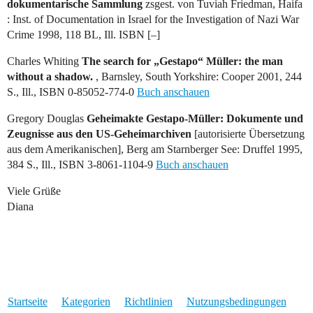
dokumentarische Sammlung
zsgest. von Tuviah Friedman, Haifa
: Inst. of Documentation in Israel for the Investigation of Nazi War
Crime 1998, 118 BL, Ill. ISBN [–]
Charles Whiting
The search for „Gestapo“ Müller: the man
without a shadow.
, Barnsley, South Yorkshire: Cooper 2001, 244
S., Ill., ISBN 0-85052-774-0
Buch anschauen
Gregory Douglas
Geheimakte Gestapo-Müller: Dokumente und
Zeugnisse aus den US-Geheimarchiven
[autorisierte Übersetzung
aus dem Amerikanischen], Berg am Starnberger See: Druffel 1995,
384 S., Ill., ISBN 3-8061-1104-9
Buch anschauen
Viele Grüße
Diana
Startseite
Kategorien
Richtlinien
Nutzungsbedingungen