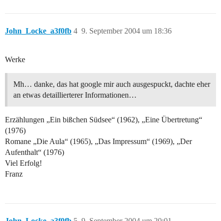
John_Locke_a3f0fb
4
9. September 2004 um 18:36
Werke
Mh… danke, das hat google mir auch ausgespuckt, dachte eher
an etwas detaillierterer Informationen…
Erzählungen „Ein bißchen Südsee“ (1962), „Eine Übertretung“
(1976)
Romane „Die Aula“ (1965), „Das Impressum“ (1969), „Der
Aufenthalt“ (1976)
Viel Erfolg!
Franz
John_Locke_a3f0fb
5
9. September 2004 um 20:01