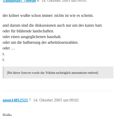
Tamansari_79bea0
6
14. Oktober 2005 um 09:01
der kölner wußte schon immer: nichts ist wie es scheint.
und darum sind die diskussionen auch nur um des kaisrs bart.
oder für blühende landschaften.
oder einen ausgeglichenen haushalt.
oder um die halbierung der arbeitslosenzahlen.
oder …
t.
t.
[Bei dieser Antwort wurde das Vollzitat nachträglich automatisiert entfernt]
anon14812521
7
14. Oktober 2005 um 09:02
Hallo,