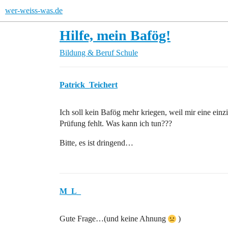
wer-weiss-was.de
Hilfe, mein Bafög!
Bildung & Beruf
Schule
Patrick_Teichert
Ich soll kein Bafög mehr kriegen, weil mir eine einz
Prüfung fehlt. Was kann ich tun???
Bitte, es ist dringend…
M_L_
Gute Frage…(und keine Ahnung
)