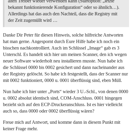
alten Treiber wieder verwenden kann (Startoption: „letzte
bekannt funktionierende Konfiguration“ oder so ähnlich…).
Allerdings hat das auch den Nachteil, dass die Registry mit
der Zeit zugemüllt wird …
Danke Dir Peter für diesen Hinweis, solche hilfreiche Antworten
hat man gerne. Angespornt durch Eure Hilfe habe ich noch ein
bisschen nachkontrolliert. Auch im Schlüssel „Image“ gab es 3
Unterschl. Es handelt sich hier um meinen Scanner, den ich wegen
neuer Software wiederholt neu installieren musste. Nun habe ich
die Schlüssel 0000 bis 0002 gesichert und dann nacheinander aus
der Registry gelöscht. So habe ich festgestellt, dass der Scanner nur
mit 0002 funktioniert, 0000 u. 0001 überflüssig sind, eben Müll.
Nun habe ich hier unter „Ports“ wieder 3 U.-Schl., von denen 0000
u. 0002 absolut identisch sind, COM-Anschluss. 0001 hingegen
bezieht sich auf den ECP-Druckeranschluss. Ist es hier vielleicht
auch so, dass 0000 oder 0002 überflüssig wären?
Freue mich auf Antwort, und komme dann in diesem Punkt mit
keiner Frage mehr.