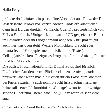
Hallo Feng,
probiere doch einfach ein paar online-Versender aus. Entweder Du
lässt dasselbe Bild/er von verschiedenen Anbietern ausdrucken,
dann hast Du den direkten Vergleich. Oder Du probiertst Dich von
Fall zu Fall durch. Übrigens kann man auf CD gespeicherte Bilder
im Fotoladen oder im Drogeriemarkt abgeben. Zur Qualität gilt
auch hier was oben steht. Weitere Möglichkeit, braucht aber
Phantasie: auf Fotopapier mehrere Bilder und Texte (à la
Collage)ausdrucken. Geeignetes Programm für den Anfang: Picture
it (ist bei MS vorhanden).
Die edelste Präsentationsform für Digital-Fotos sind für mich
Fotobücher. Auf den ersten Blick erscheinen sie nicht gerade
preiswert, aber wenn man die Kosten für ein Fotoalbum, die man
bei Papierabzügen ja auch noch braucht hinzurechnet, sind sie
keinesfalls teuer. Ich kombiniere „Collage“ wenn ich nur wenige
schöne Bilder zum Thema habe und „Buch“ wenn es sehr viele
sind.
Grüße, viel Spaß und finde den für Dich besten Weg