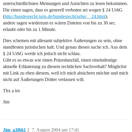
unterschiedlichsten Meinungen und Ansichten zu lesen bekommen.
Die einen sagen, dass es generell verboten sei wegen § 24 UrhG
(
http://bundesrecht.juris.de/bundesrecht/urhg/__24.html
),
andere sagen wiederrum es wären Dateien von bis zu 30 sec.
erlaubt oder bis zu 1.Minute.
Dies scheinen mit allesamt subjektive Äußerungen zu sein, ohne
standfesten juristischen halt. Und genau diesen suche ich. Aus dem
§ 24 UrhG werde ich jedoch nicht schlau.
Gibt es so etwas wie einen Präzedanzfall, einen eineindeutige
aktuelle Erläuterung zu diesem rechtlichen Sachverhalt? Möglichst
mit Link zu eben diesem, weil ich mich absichern möchte und mich
nicht auf Äußerungen Dritter verlassen will.
Thx a lot
Jim
Jim_a3f661
2
7. August 2004 um 17:41