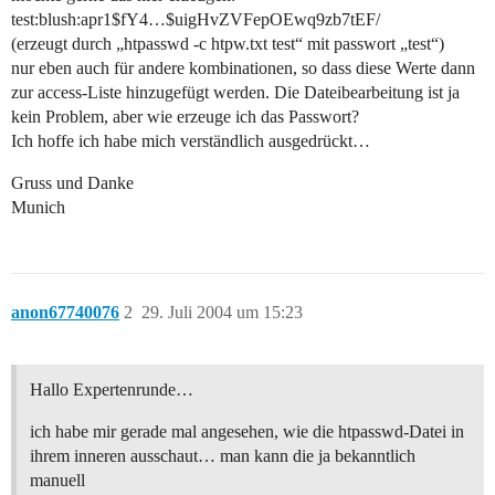
test:blush:apr1$fY4…$uigHvZVFepOEwq9zb7tEF/
(erzeugt durch „htpasswd -c htpw.txt test“ mit passwort „test“)
nur eben auch für andere kombinationen, so dass diese Werte dann
zur access-Liste hinzugefügt werden. Die Dateibearbeitung ist ja
kein Problem, aber wie erzeuge ich das Passwort?
Ich hoffe ich habe mich verständlich ausgedrückt…
Gruss und Danke
Munich
anon67740076
2
29. Juli 2004 um 15:23
Hallo Expertenrunde…
ich habe mir gerade mal angesehen, wie die htpasswd-Datei in
ihrem inneren ausschaut… man kann die ja bekanntlich
manuell