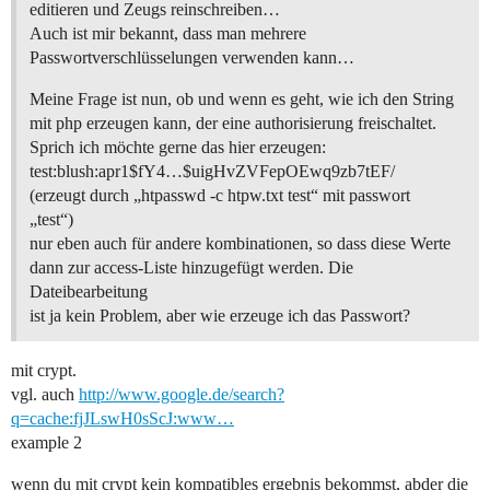
editieren und Zeugs reinschreiben…
Auch ist mir bekannt, dass man mehrere
Passwortverschlüsselungen verwenden kann…
Meine Frage ist nun, ob und wenn es geht, wie ich den String
mit php erzeugen kann, der eine authorisierung freischaltet.
Sprich ich möchte gerne das hier erzeugen:
test:blush:apr1$fY4…$uigHvZVFepOEwq9zb7tEF/
(erzeugt durch „htpasswd -c htpw.txt test“ mit passwort
„test“)
nur eben auch für andere kombinationen, so dass diese Werte
dann zur access-Liste hinzugefügt werden. Die
Dateibearbeitung
ist ja kein Problem, aber wie erzeuge ich das Passwort?
mit crypt.
vgl. auch
http://www.google.de/search?
q=cache:fjJLswH0sScJ:www…
example 2
wenn du mit crypt kein kompatibles ergebnis bekommst, abder die