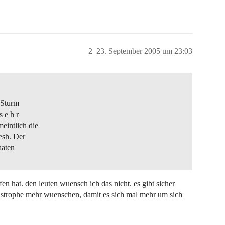
2
23. September 2005 um 23:03
 Sturm
 e h r
meintlich die
esh. Der
aaten
ffen hat. den leuten wuensch ich das nicht. es gibt sicher
atastrophe mehr wuenschen, damit es sich mal mehr um sich