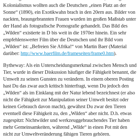
Kolonialismus wollten auch die Deutschen „einen Platz an der
Sonne“ (1890), ein Exotikwahn brach in den 20ern aus. Bilder von
nackten, braungebrannten Frauen wurden im großen Maßstab unter
der Hand als fotografische Pornografie gehandelt. Das Bild des
„Wilden“ existierte in D bis weit in die 1970er hinein. Ein sehr
empfehlenswerter Film über die Deutschen und ihr Bild vom
„Wilden“ ist: „Befreien Sie Afrika!“ von Martin Baer (Material
darüber:
http://www.baerfilm.de/frameseiten/frame0.htm
).
Bytheway: Als ein Unterscheidungsmerkmal zwischen Mensch und
Tier, wurde in dieser Diskussion häufiger die Fähigkeit benannt, die
Umwelt zu seinen Gunsten zu verändern. In einem oberen Posting
hast Du das zwar auch kritisch hinterfragt, wenn Du jedoch den
„Wilden“ als im Einklang mit der Natur lebend bezeichnest (er also
nicht die Fähigkeit zur Manipulation seiner Umwelt besitzt oder
keinen Gebrauch davon macht), gewährst Du zwar den Tieren
eventuell diese Fähigkeit zu, den „Wilden“ aber nicht. D.h. etwas
zugespitzt: Nichtwilder und werkzeuggebrauchendes Tier haben
mehr Gemeinsamkeiten, während „Wilde“ in einen Pot mit den
nicht zur Umweltveränderung fähigen Tieren gehören.