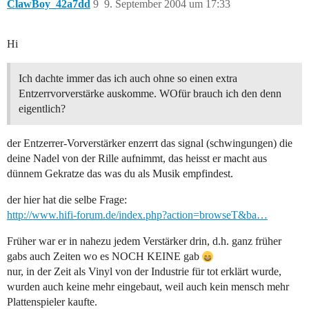
ClawBoy_42a7dd
9
9. September 2004 um 17:33
Hi
Ich dachte immer das ich auch ohne so einen extra
Entzerrvorverstärke auskomme. WOfür brauch ich den denn
eigentlich?
der Entzerrer-Vorverstärker enzerrt das signal (schwingungen) die
deine Nadel von der Rille aufnimmt, das heisst er macht aus
dünnem Gekratze das was du als Musik empfindest.
der hier hat die selbe Frage:
http://www.hifi-forum.de/index.php?action=browseT&ba…
Früher war er in nahezu jedem Verstärker drin, d.h. ganz früher
gabs auch Zeiten wo es NOCH KEINE gab
nur, in der Zeit als Vinyl von der Industrie für tot erklärt wurde,
wurden auch keine mehr eingebaut, weil auch kein mensch mehr
Plattenspieler kaufte.