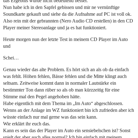
das Ergebnis wurde nicht bedeutend besser.
Nun habe ich in den Sapfel gebissen und mir ne vernünftige
Soundkarte gekauft und siehe da die Aufnahme auf PC ist voll ok.
Also rein mit der gebrannten (Nero Audio CD erstellen) in den CD
Player meiner Stereoanlage und ja es hat funktioniert.
Heute morgen nun der letzte Test in meinem CD Player im Auto
und
Schei…
Genau wieder das alte Problem. Es hört sich an als ob da einfach
was fehlt. Höhen fehlen, Bässe fehlen und die Mitte klingt auch
seltsam. Zeitweise kommt dann in normaler Lautstärke ein
bestimmter Ton dann rüber so als ob man kürzzeitig für eine
Stimme mal den Pegel angehoben hätte.
Habe eigentlich mit dem Thema im „Im Auto“ abgeschlossen.
Wenns an der Anlage im WZ funktioniert bin ich zufrieden aber ich
wüsste einfach nur mal gerne was das sein kann.
Wie erklärt ihr euch das.
Kann es sein das der Player im Auto ein sensiebelschen ist? Sonst
spielt der aber auch alles normal? Ich bin einfach mit meinem