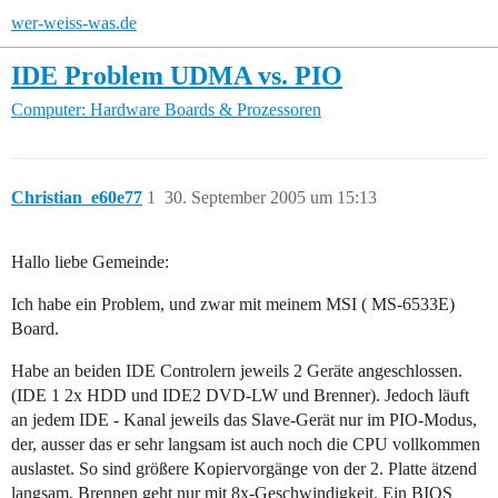
wer-weiss-was.de
IDE Problem UDMA vs. PIO
Computer: Hardware
Boards & Prozessoren
Christian_e60e77
1
30. September 2005 um 15:13
Hallo liebe Gemeinde:
Ich habe ein Problem, und zwar mit meinem MSI ( MS-6533E)
Board.
Habe an beiden IDE Controlern jeweils 2 Geräte angeschlossen.
(IDE 1 2x HDD und IDE2 DVD-LW und Brenner). Jedoch läuft
an jedem IDE - Kanal jeweils das Slave-Gerät nur im PIO-Modus,
der, ausser das er sehr langsam ist auch noch die CPU vollkommen
auslastet. So sind größere Kopiervorgänge von der 2. Platte ätzend
langsam, Brennen geht nur mit 8x-Geschwindigkeit. Ein BIOS