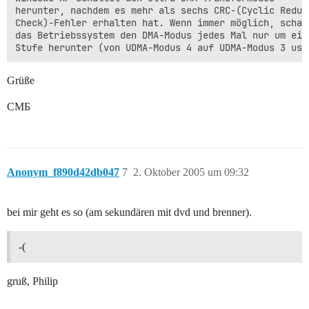
herunter, nachdem es mehr als sechs CRC-(Cyclic Redund
Check)-Fehler erhalten hat. Wenn immer möglich, schalt
das Betriebssystem den DMA-Modus jedes Mal nur um eine
Grüße
CMБ
Anonym_f890d42db047
7
2. Oktober 2005 um 09:32
bei mir geht es so (am sekundären mit dvd und brenner).
-(
gruß, Philip