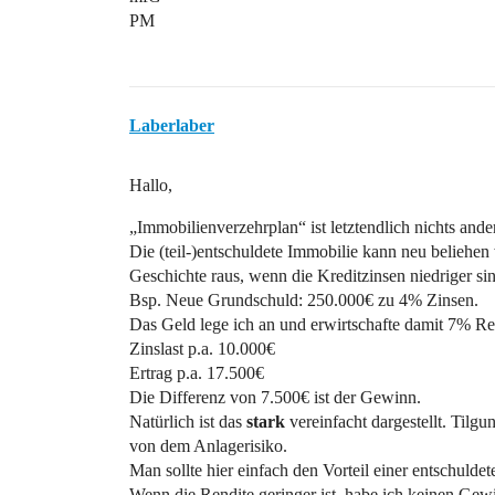
PM
Laberlaber
Hallo,
„Immobilienverzehrplan“ ist letztendlich nichts ande
Die (teil-)entschuldete Immobilie kann neu beliehe
Geschichte raus, wenn die Kreditzinsen niedriger si
Bsp. Neue Grundschuld: 250.000€ zu 4% Zinsen.
Das Geld lege ich an und erwirtschafte damit 7% Re
Zinslast p.a. 10.000€
Ertrag p.a. 17.500€
Die Differenz von 7.500€ ist der Gewinn.
Natürlich ist das
stark
vereinfacht dargestellt. Tilg
von dem Anlagerisiko.
Man sollte hier einfach den Vorteil einer entschuld
Wenn die Rendite geringer ist, habe ich keinen Gew