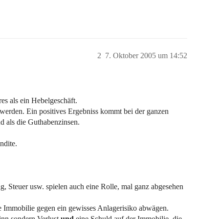
2
7. Oktober 2005 um 14:52
res als ein Hebelgeschäft.
n werden. Ein positives Ergebniss kommt bei der ganzen
nd als die Guthabenzinsen.
ndite.
ung, Steuer usw. spielen auch eine Rolle, mal ganz abgesehen
ete Immobilie gegen ein gewisses Anlagerisiko abwägen.
inn sondern Verlust
und
eine Schuld auf der Immobilie, die