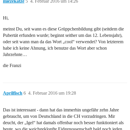
miezekatze
5
4. Februar 2016 um 14:26
Hi,
meinst Du, seit wann es diese Grüppchenbildung gibt (seitdem die
Pubertät erfunden wurde; beginnt seither um das 12. Lebensjahr),
oder seit wann man da das Wort „cool“ verwendet? Von letzterem
habe ich keine Ahnung, ich benutze das Wort aber schon
Jahrzehnte…
die Franzi
Aprilfisch
6
4. Februar 2016 um 19:28
Das ist interessant - dann hat das immerhin ungefähr zehn Jahre
gebraucht, um von Deutschland in die CH vorzudringen. Mir
deucht, der „Igel“ hat damals offenbar noch besser funktioniert als
heute, wo die weichgeklopfte Eidgenossenschaft bald noch jeden