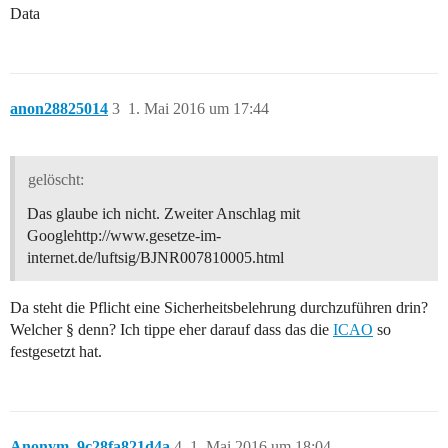
Data
anon28825014
3
1. Mai 2016 um 17:44
gelöscht:
Das glaube ich nicht. Zweiter Anschlag mit
Googlehttp://www.gesetze-im-
internet.de/luftsig/BJNR007810005.html
Da steht die Pflicht eine Sicherheitsbelehrung durchzuführen drin?
Welcher § denn? Ich tippe eher darauf dass das die
ICAO
so
festgesetzt hat.
Anonym_9c28fa821d4a
4
1. Mai 2016 um 18:04