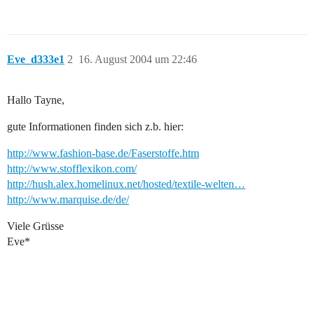
Eve_d333e1
2
16. August 2004 um 22:46
Hallo Tayne,
gute Informationen finden sich z.b. hier:
http://www.fashion-base.de/Faserstoffe.htm
http://www.stofflexikon.com/
http://hush.alex.homelinux.net/hosted/textile-welten…
http://www.marquise.de/de/
Viele Grüsse
Eve*