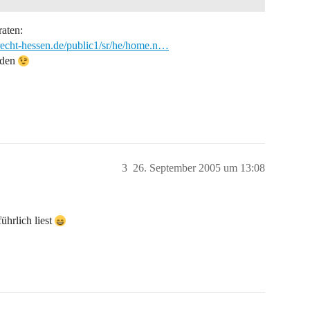
raten:
recht-hessen.de/public1/sr/he/home.n…
nden
3
26. September 2005 um 13:08
ührlich liest