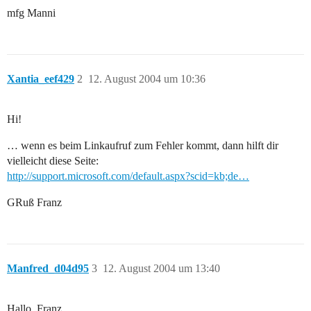
mfg Manni
Xantia_eef429
2
12. August 2004 um 10:36
Hi!
… wenn es beim Linkaufruf zum Fehler kommt, dann hilft dir
vielleicht diese Seite:
http://support.microsoft.com/default.aspx?scid=kb;de…
GRuß Franz
Manfred_d04d95
3
12. August 2004 um 13:40
Hallo, Franz,