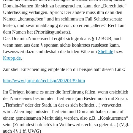
Domain-Namen für sich zu beanspruchen, kann der „Berechtigte“
Unterlassung verlangen. Sprich: Der andere muss ihm dann den
Namen „herausgeben“ und im schlimmsten Fall Schadensersatz
leisten, und zwar unabhängig davon, ob er ein „älteres“ Recht an
dem Namen hat (Prioritätsgundsatz).
Das Doamin-Namensrecht ergibt sich grob aus § 12 BGB, auch
wenn man aus dem § spontan nichts konkretes rauslesen kann.
Lesenswert dazu sind deshalb die beiden Fälle um
Shell.de
bzw.
Krupp.de
.
Zur shell-Entscheidung empfehle ich dir beispielhaft diesen Link:
http://www.jurpc.de/rechtspr/20020139.htm
Im Übrigen könnte es unter die Irreführung fallen, wenn ersichtlich
der Name eines bestimmten Tierheims (am Besten noch mit Zusatz
„Tierheim“ oder der Stadt, in der es sich befindet…) verwendet
wird. Allerdings müssten Tierheim und Domaininhaber dann auf
einem gemeinsamen Markt tätig werden, also z.B. „Konkurrenten“
sein. (Zumindest hab ich’s im Wettbewerbsrecht so gelernt…) (Vgl.
auch §§ 1 ff. UWG)