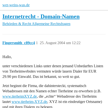
wer-weiss-was.de
Internetrecht - Domain-Namen
Behörden & Recht
Allgemeine Rechtsfragen
Fingersmith_c89cc4
1
25. August 2004 um 12:22
Hallo,
unter verschiedenen Links unter denen jemand Unbedarftes Listen
von Tierheimwebsites vermuten würde lauern Dialer für EUR
29.90 pro Einwahl. Das ist bekannt, so weit so gut.
Jetzt beginnt die Firma, die dahintersteckt, systematisch
Webadressen mit den Namen echter Tierheime zu erwerben (z.B.
www.tierheimXYZ.de
, die „echte“ Webadresse des Tierheims
lautet
www.tierheim-XYZ.de
, XYZ ist ein eindeutiger Ortsname)
und mit ihren Dialern zu belegen.