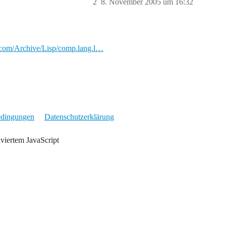
2
8. November 2005 um 16:32
er.com/Archive/Lisp/comp.lang.l…
edingungen
Datenschutzerklärung
iviertem JavaScript