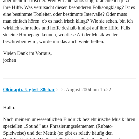
aber nicht mit irischer. Weil wir alle ratlos sing, bräuchte ich jetzt
ihre Hilfe. Was verursacht diesen besonderen Folksongklang? Ist es
eine bestimmte Tonleiter, oder bestimmte Intervalle? Oder muss
man einfach hören, ob es nach irisch klingt? Wie sie sehen, bin ich
wirklich sehr ratlos und hoffe deshalb innigst auf ihre Hilfe. Falls
sie eine Homepage kennen, wo diese Art der Musik weiter
beschreiben wird, würde mir das auch weiterhelfen.
Vielen Dank im Vorraus,
jochen
Okinaptz_Uglwf_88cbac
2
2. August 2004 um 15:22
Hallo.
Nach meinem unwesentlichen Eindruck bezieht irische Musik ihren
speziellen „Sound“ aus Phrasierungselementen (Rubato-
Spielweise) und der Metrik (so gibt es relativ häufig den