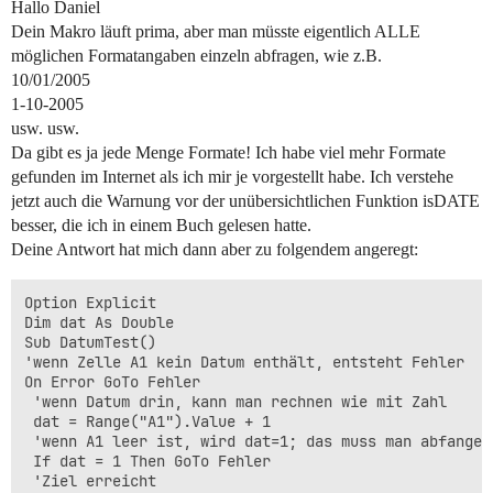
Hallo Daniel
Dein Makro läuft prima, aber man müsste eigentlich ALLE
möglichen Formatangaben einzeln abfragen, wie z.B.
10/01/2005
1-10-2005
usw. usw.
Da gibt es ja jede Menge Formate! Ich habe viel mehr Formate
gefunden im Internet als ich mir je vorgestellt habe. Ich verstehe
jetzt auch die Warnung vor der unübersichtlichen Funktion isDATE
besser, die ich in einem Buch gelesen hatte.
Deine Antwort hat mich dann aber zu folgendem angeregt:
Option Explicit

Dim dat As Double

Sub DatumTest()

'wenn Zelle A1 kein Datum enthält, entsteht Fehler

On Error GoTo Fehler

 'wenn Datum drin, kann man rechnen wie mit Zahl

 dat = Range("A1").Value + 1

 'wenn A1 leer ist, wird dat=1; das muss man abfangen

 If dat = 1 Then GoTo Fehler

 'Ziel erreicht
