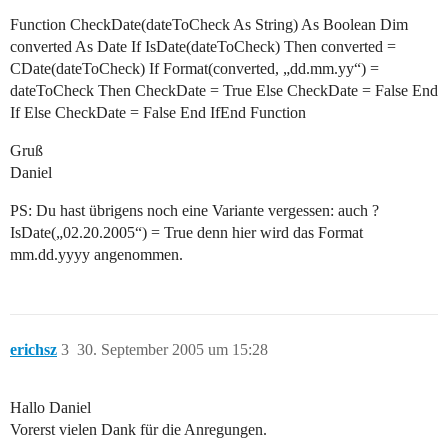
Function CheckDate(dateToCheck As String) As Boolean Dim
converted As Date If IsDate(dateToCheck) Then converted =
CDate(dateToCheck) If Format(converted, „dd.mm.yy“) =
dateToCheck Then CheckDate = True Else CheckDate = False End
If Else CheckDate = False End IfEnd Function
Gruß
Daniel
PS: Du hast übrigens noch eine Variante vergessen: auch ?
IsDate(„02.20.2005“) = True denn hier wird das Format
mm.dd.yyyy angenommen.
erichsz
3
30. September 2005 um 15:28
Hallo Daniel
Vorerst vielen Dank für die Anregungen.