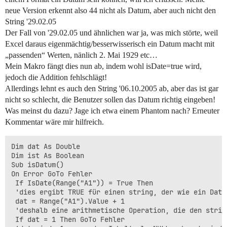
neue Version erkennt also 44 nicht als Datum, aber auch nicht den
String '29.02.05
Der Fall von '29.02.05 und ähnlichen war ja, was mich störte, weil
Excel daraus eigenmächtig/besserwisserisch ein Datum macht mit
„passenden“ Werten, nänlich 2. Mai 1929 etc…
Mein Makro fängt dies nun ab, indem wohl isDate=true wird,
jedoch die Addition fehlschlägt!
Allerdings lehnt es auch den String '06.10.2005 ab, aber das ist gar
nicht so schlecht, die Benutzer sollen das Datum richtig eingeben!
Was meinst du dazu? Jage ich etwa einem Phantom nach? Erneuter
Kommentar wäre mir hilfreich.
Dim dat As Double

Dim ist As Boolean

Sub isDatum()

On Error GoTo Fehler

 If IsDate(Range("A1")) = True Then

 'dies ergibt TRUE für einen string, der wie ein Datum
 dat = Range("A1").Value + 1

 'deshalb eine arithmetische Operation, die den string
 If dat = 1 Then GoTo Fehler
