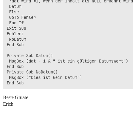
 'dat wird =1, wenn der Inhalt als NULL erkannt wird

 Datum

 Else

 GoTo Fehler

 End If

Exit Sub

Fehler:

 NoDatum

End Sub

Private Sub Datum()

 MsgBox (dat - 1 & " ist ein gültiger Datumswert")

End Sub

Private Sub NoDatum()

 MsgBox ("Dies ist kein Datum")

Beste Grüsse
Erich