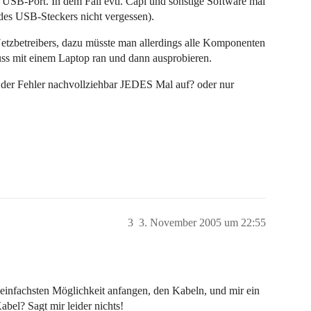
 USB-Port. In dem Fall evtl. Capi und sonstige Software mal
 des USB-Steckers nicht vergessen).
 Netzbetreibers, dazu müsste man allerdings alle Komponenten
uss mit einem Laptop ran und dann ausprobieren.
tt der Fehler nachvollziehbar JEDES Mal auf? oder nur
3
3. November 2005 um 22:55
r einfachsten Möglichkeit anfangen, den Kabeln, und mir ein
bel? Sagt mir leider nichts!