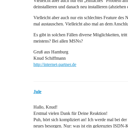
Vielleicht aber auch nur ein „einfaches“ Problem am
deinstallieren und danach neu installieren (abziehen
Vielleicht aber auch nur ein schlechtes Feature des
mal austauschen. Vielleicht also mal an dem Anschl
Es gibt in solchen Fällen diverse Möglichkeiten, tri
meistens? Bei allen MSNs?
Gruß aus Hamburg
Knud Schiffmann
http://internet-partner.de
Jule
Hallo, Knud!
Erstmal vielen Dank für Deine Reaktion!
Puh, hört sich kompliziert an! Ich werde mal bei de
neues besorgen. Nur: was ist ein gekreuztes ISDN-Ka