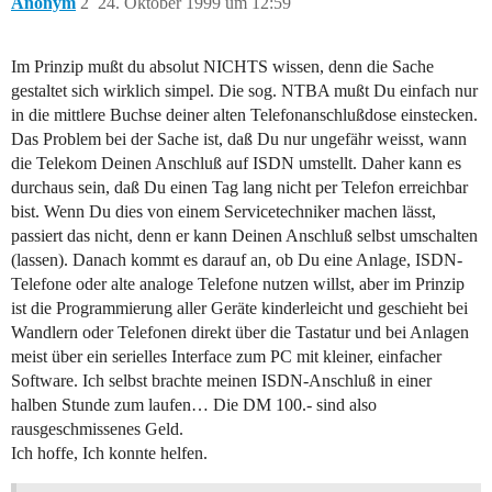
Anonym
2
24. Oktober 1999 um 12:59
Im Prinzip mußt du absolut NICHTS wissen, denn die Sache
gestaltet sich wirklich simpel. Die sog. NTBA mußt Du einfach nur
in die mittlere Buchse deiner alten Telefonanschlußdose einstecken.
Das Problem bei der Sache ist, daß Du nur ungefähr weisst, wann
die Telekom Deinen Anschluß auf ISDN umstellt. Daher kann es
durchaus sein, daß Du einen Tag lang nicht per Telefon erreichbar
bist. Wenn Du dies von einem Servicetechniker machen lässt,
passiert das nicht, denn er kann Deinen Anschluß selbst umschalten
(lassen). Danach kommt es darauf an, ob Du eine Anlage, ISDN-
Telefone oder alte analoge Telefone nutzen willst, aber im Prinzip
ist die Programmierung aller Geräte kinderleicht und geschieht bei
Wandlern oder Telefonen direkt über die Tastatur und bei Anlagen
meist über ein serielles Interface zum PC mit kleiner, einfacher
Software. Ich selbst brachte meinen ISDN-Anschluß in einer
halben Stunde zum laufen… Die DM 100.- sind also
rausgeschmissenes Geld.
Ich hoffe, Ich konnte helfen.