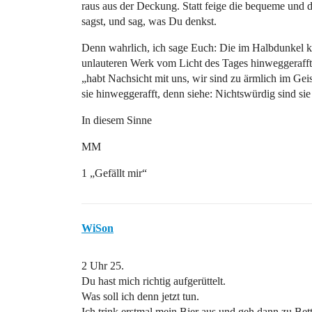
raus aus der Deckung. Statt feige die bequeme und d
sagst, und sag, was Du denkst.
Denn wahrlich, ich sage Euch: Die im Halbdunkel k
unlauteren Werk vom Licht des Tages hinweggerafft 
„habt Nachsicht mit uns, wir sind zu ärmlich im Ge
sie hinweggerafft, denn siehe: Nichtswürdig sind sie
In diesem Sinne
MM
1 „Gefällt mir“
WiSon
2 Uhr 25.
Du hast mich richtig aufgerüttelt.
Was soll ich denn jetzt tun.
Ich trink erstmal mein Bier aus und geh dann zu Bett,