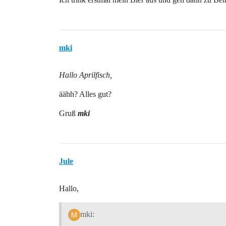
mki
Hallo Aprilfisch,
äähh? Alles gut?
Gruß
mki
Jule
Hallo,
mki: