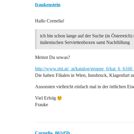
fraukenstein
Hallo Cornelia!
ich bin schon lange auf der Suche (in Österreich)
italienischen Serviettenboxen samt Nachfüllung
Meinst Du sowas?
http://www.rist.at/_at/katalog/gruppe_6/kat_6_616
Die haben Filialen in Wien, Innsbruck, Klagenfurt 
Ansonsten vielleicht einfach mal in der örtlichen E
Viel Erfolg
Frauke
Cornelia_061d5b