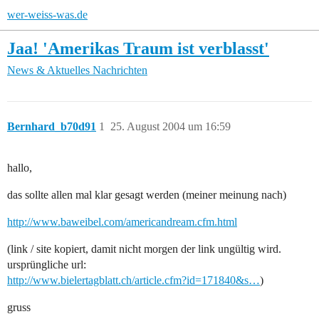
wer-weiss-was.de
Jaa! 'Amerikas Traum ist verblasst'
News & Aktuelles
Nachrichten
Bernhard_b70d91
1
25. August 2004 um 16:59
hallo,
das sollte allen mal klar gesagt werden (meiner meinung nach)
http://www.baweibel.com/americandream.cfm.html
(link / site kopiert, damit nicht morgen der link ungültig wird.
ursprüngliche url:
http://www.bielertagblatt.ch/article.cfm?id=171840&s…
)
gruss