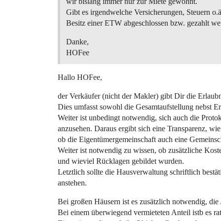
wir bislang immer nur zur Miete gewohnt.
Gibt es irgendwelche Versicherungen, Steuern o.ä.
Besitz einer ETW abgeschlossen bzw. gezahlt w
Danke,
HOFee
Hallo HOFee,
der Verkäufer (nicht der Makler) gibt Dir die Erlau
Dies umfasst sowohl die Gesamtaufstellung nebst Er
Weiter ist unbedingt notwendig, sich auch die Prot
anzusehen. Daraus ergibt sich eine Transparenz, wi
ob die Eigentümergemeinschaft auch eine Gemeinschaf
Weiter ist notwendig zu wissen, ob zusätzliche Koste
und wieviel Rücklagen gebildet wurden.
Letztlich sollte die Hausverwaltung schriftlich bestä
anstehen.
Bei großen Häusern ist es zusätzlich notwendig, di
Bei einem überwiegend vermieteten Anteil istb es ra