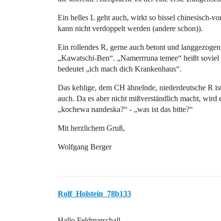
Ein helles L geht auch, wirkt so bissel chinesisch-v
kann nicht verdoppelt werden (andere schon)).
Ein rollendes R, gerne auch betont und langgezoge
„Kawatschi-Ben“. „Namerrruna temee“ heißt soviel w
bedeutet „ich mach dich Krankenhaus“.
Das kehlige, dem CH ähnelnde, niederdeutsche R is
auch. Da es aber nicht mißverständlich macht, wird e
„kochewa nandeska?“ - „was ist das bitte?“
Mit herzlichem Gruß,
Wolfgang Berger
Rolf_Holstein_78b133
Hallo Feldmarschall