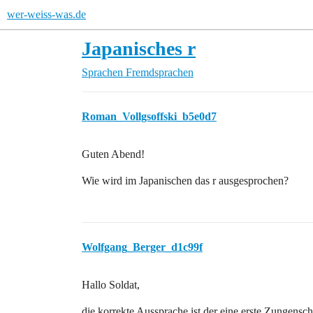
wer-weiss-was.de
Japanisches r
Sprachen
Fremdsprachen
Roman_Vollgsoffski_b5e0d7
Guten Abend!
Wie wird im Japanischen das r ausgesprochen?
Wolfgang_Berger_d1c99f
Hallo Soldat,
die korrekte Aussprache ist der eine erste Zungensch