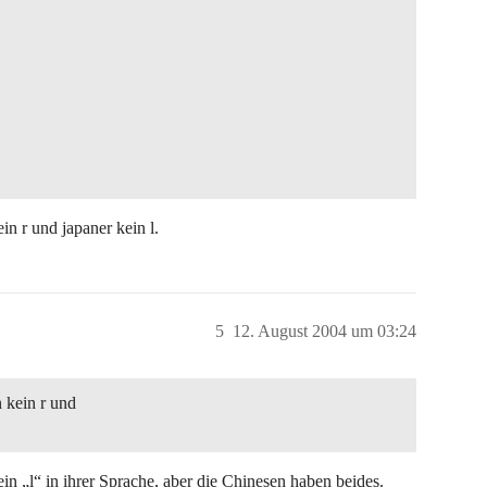
in r und japaner kein l.
5
12. August 2004 um 03:24
 kein r und
ein „l“ in ihrer Sprache, aber die Chinesen haben beides.