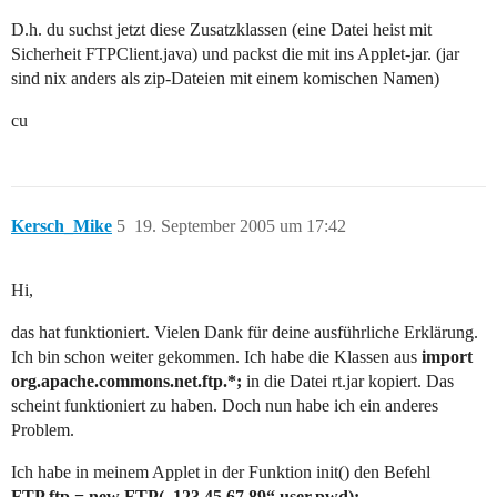
D.h. du suchst jetzt diese Zusatzklassen (eine Datei heist mit
Sicherheit FTPClient.java) und packst die mit ins Applet-jar. (jar
sind nix anders als zip-Dateien mit einem komischen Namen)
cu
Kersch_Mike
5
19. September 2005 um 17:42
Hi,
das hat funktioniert. Vielen Dank für deine ausführliche Erklärung.
Ich bin schon weiter gekommen. Ich habe die Klassen aus
import
org.apache.commons.net.ftp.*;
in die Datei rt.jar kopiert. Das
scheint funktioniert zu haben. Doch nun habe ich ein anderes
Problem.
Ich habe in meinem Applet in der Funktion init() den Befehl
FTP ftp = new FTP(„123.45.67.89“,user,pwd);