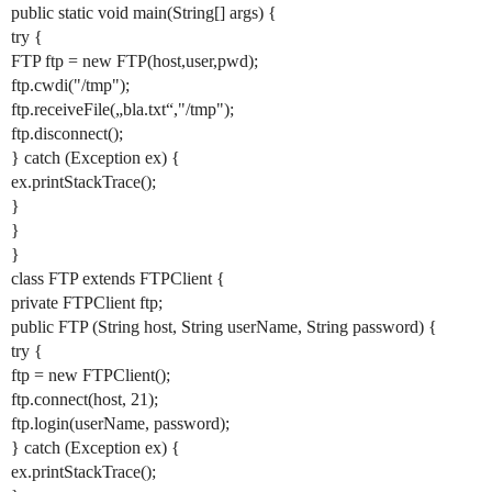
public static void main(String[] args) {
try {
FTP ftp = new FTP(host,user,pwd);
ftp.cwdi("/tmp");
ftp.receiveFile(„bla.txt“,"/tmp");
ftp.disconnect();
} catch (Exception ex) {
ex.printStackTrace();
}
}
}
class FTP extends FTPClient {
private FTPClient ftp;
public FTP (String host, String userName, String password) {
try {
ftp = new FTPClient();
ftp.connect(host, 21);
ftp.login(userName, password);
} catch (Exception ex) {
ex.printStackTrace();