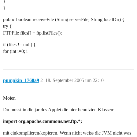
}
}
public boolean receiveFile (String serverFile, String localDir) {
try {
FTPFile files[] = ftp.listFiles();
if (files != null) {
for (int i=0; i
pumpkin_1768a9
2
18. September 2005 um 22:10
Moien
Du musst in die jar des Applet die hier benutzten Klassen:
import org.apache.commons.net.ftp.*;
mit einkompilieren/kopieren. Wenn nicht weiss die JVM nicht was