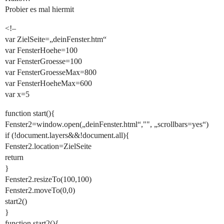
Probier es mal hiermit
<!–
var ZielSeite=„deinFenster.htm“
var FensterHoehe=100
var FensterGroesse=100
var FensterGroesseMax=800
var FensterHoeheMax=600
var x=5
function start(){
Fenster2=window.open(„deinFenster.html“,"", „scrollbars=yes“)
if (!document.layers&&!document.all){
Fenster2.location=ZielSeite
return
}
Fenster2.resizeTo(100,100)
Fenster2.moveTo(0,0)
start2()
}
function start2(){