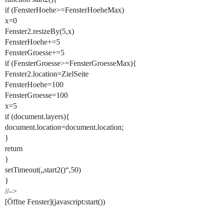
if (FensterHoehe>=FensterHoeheMax)
x=0
Fenster2.resizeBy(5,x)
FensterHoehe+=5
FensterGroesse+=5
if (FensterGroesse>=FensterGroesseMax){
Fenster2.location=ZielSeite
FensterHoehe=100
FensterGroesse=100
x=5
if (document.layers){
document.location=document.location;
}
return
}
setTimeout(„start2()“,50)
}
//–>
[Öffne Fenster](javascript:start())