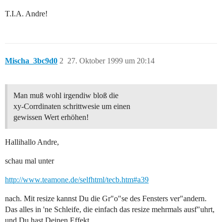
T.I.A. Andre!
Mischa_3bc9d0
2
27. Oktober 1999 um 20:14
Man muß wohl irgendiw bloß die
xy-Corrdinaten schrittwesie um einen
gewissen Wert erhöhen!
Hallihallo Andre,
schau mal unter
http://www.teamone.de/selfhtml/tecb.htm#a39
nach. Mit resize kannst Du die Gr"o"se des Fensters ver"andern.
Das alles in 'ne Schleife, die einfach das resize mehrmals ausf"uhrt,
und Du hast Deinen Effekt.