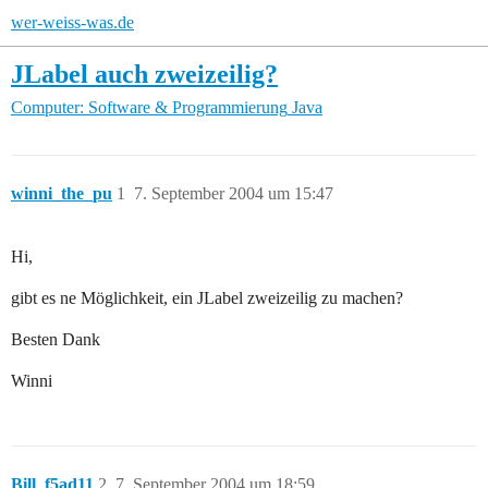
wer-weiss-was.de
JLabel auch zweizeilig?
Computer: Software & Programmierung
Java
winni_the_pu
1
7. September 2004 um 15:47
Hi,
gibt es ne Möglichkeit, ein JLabel zweizeilig zu machen?
Besten Dank
Winni
Bill_f5ad11
2
7. September 2004 um 18:59