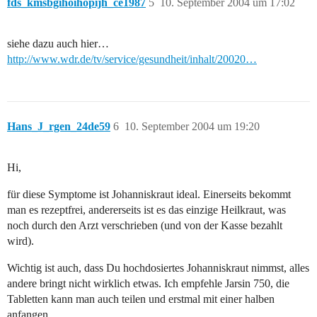
fds_kmsbgihoihopijh_ce1987
5
10. September 2004 um 17:02
siehe dazu auch hier…
http://www.wdr.de/tv/service/gesundheit/inhalt/20020…
Hans_J_rgen_24de59
6
10. September 2004 um 19:20
Hi,
für diese Symptome ist Johanniskraut ideal. Einerseits bekommt
man es rezeptfrei, andererseits ist es das einzige Heilkraut, was
noch durch den Arzt verschrieben (und von der Kasse bezahlt
wird).
Wichtig ist auch, dass Du hochdosiertes Johanniskraut nimmst, alles
andere bringt nicht wirklich etwas. Ich empfehle Jarsin 750, die
Tabletten kann man auch teilen und erstmal mit einer halben
anfangen.