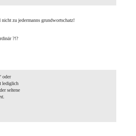
l nicht zu jedermanns grundwortschatz!
dinär ?!?
“ oder
 lediglich
der seltene
nt
.