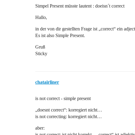
Simpel Present müsste lautent : doeisn´t correct
Hallo,
in der von dir gestellten Frage ist „correct“ ein adjec
Es ist also Simple Present.
Gruß
Sticky
chatairliner
is not correct - simple present
„doesnt correct“: korregiert nicht…
is not correcting: korregiert nicht…
aber:
is not correct: ist nicht korrekt…„correct“ ist adjektiv