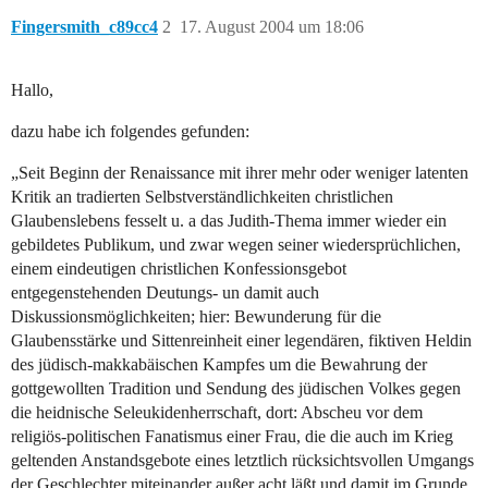
Fingersmith_c89cc4
2
17. August 2004 um 18:06
Hallo,
dazu habe ich folgendes gefunden:
„Seit Beginn der Renaissance mit ihrer mehr oder weniger latenten
Kritik an tradierten Selbstverständlichkeiten christlichen
Glaubenslebens fesselt u. a das Judith-Thema immer wieder ein
gebildetes Publikum, und zwar wegen seiner wiedersprüchlichen,
einem eindeutigen christlichen Konfessionsgebot
entgegenstehenden Deutungs- un damit auch
Diskussionsmöglichkeiten; hier: Bewunderung für die
Glaubensstärke und Sittenreinheit einer legendären, fiktiven Heldin
des jüdisch-makkabäischen Kampfes um die Bewahrung der
gottgewollten Tradition und Sendung des jüdischen Volkes gegen
die heidnische Seleukidenherrschaft, dort: Abscheu vor dem
religiös-politischen Fanatismus einer Frau, die die auch im Krieg
geltenden Anstandsgebote eines letztlich rücksichtsvollen Umgangs
der Geschlechter miteinander außer acht läßt und damit im Grunde