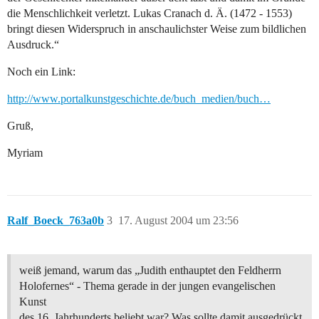
die Menschlichkeit verletzt. Lukas Cranach d. Ä. (1472 - 1553)
bringt diesen Widerspruch in anschaulichster Weise zum bildlichen
Ausdruck.“
Noch ein Link:
http://www.portalkunstgeschichte.de/buch_medien/buch…
Gruß,
Myriam
Ralf_Boeck_763a0b
3
17. August 2004 um 23:56
weiß jemand, warum das „Judith enthauptet den Feldherrn
Holofernes“ - Thema gerade in der jungen evangelischen
Kunst
des 16. Jahrhunderts beliebt war? Was sollte damit ausgedrückt