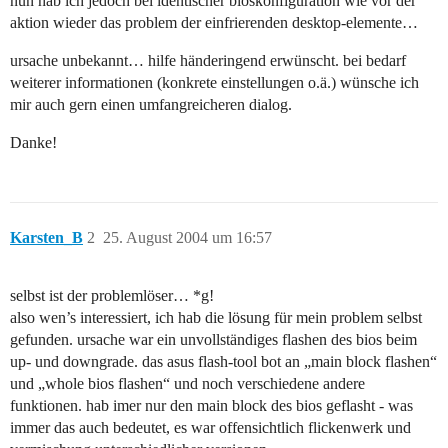
nun hab ich jedoch bei identischer bioskonfiguration wie vor der
aktion wieder das problem der einfrierenden desktop-elemente…
ursache unbekannt… hilfe händeringend erwünscht. bei bedarf
weiterer informationen (konkrete einstellungen o.ä.) wünsche ich
mir auch gern einen umfangreicheren dialog.
Danke!
Karsten_B
2
25. August 2004 um 16:57
selbst ist der problemlöser… *g!
also wen’s interessiert, ich hab die lösung für mein problem selbst
gefunden. ursache war ein unvollständiges flashen des bios beim
up- und downgrade. das asus flash-tool bot an „main block flashen“
und „whole bios flashen“ und noch verschiedene andere
funktionen. hab imer nur den main block des bios geflasht - was
immer das auch bedeutet, es war offensichtlich flickenwerk und