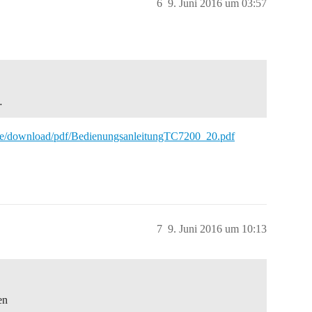
6
9. Juni 2016 um 03:57
…
de/download/pdf/BedienungsanleitungTC7200_20.pdf
7
9. Juni 2016 um 10:13
en