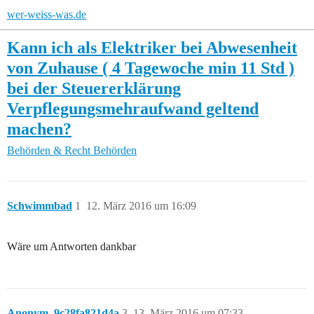
wer-weiss-was.de
Kann ich als Elektriker bei Abwesenheit
von Zuhause ( 4 Tagewoche min 11 Std )
bei der Steuererklärung
Verpflegungsmehraufwand geltend
machen?
Behörden & Recht
Behörden
Schwimmbad
1
12. März 2016 um 16:09
Wäre um Antworten dankbar
Anonym_9c28fa821d4a
3
13. März 2016 um 07:33