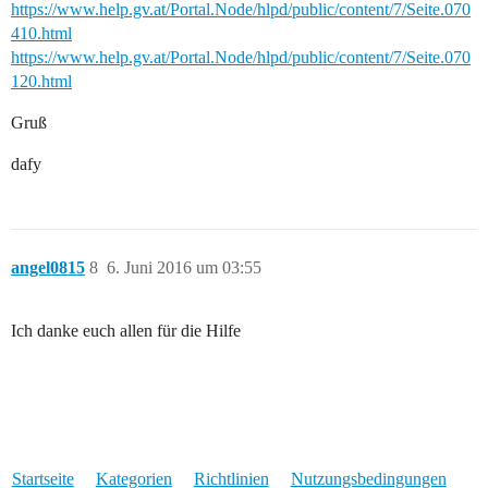
https://www.help.gv.at/Portal.Node/hlpd/public/content/7/Seite.070
410.html
https://www.help.gv.at/Portal.Node/hlpd/public/content/7/Seite.070
120.html
Gruß
dafy
angel0815
8
6. Juni 2016 um 03:55
Ich danke euch allen für die Hilfe
Startseite
Kategorien
Richtlinien
Nutzungsbedingungen