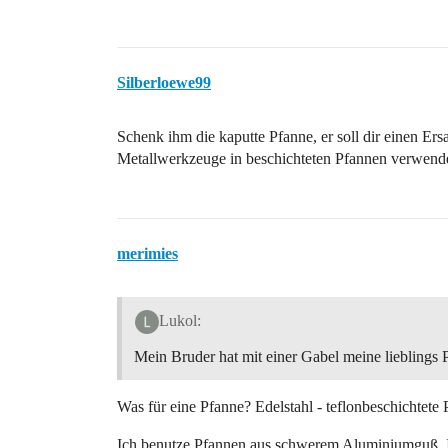
Silberloewe99
Schenk ihm die kaputte Pfanne, er soll dir einen Er
Metallwerkzeuge in beschichteten Pfannen verwend
merimies
Lukol:
Mein Bruder hat mit einer Gabel meine lieblings P
Was für eine Pfanne? Edelstahl - teflonbeschichtet
Ich benutze Pfannen aus schwerem Aluminiumguß. Ic