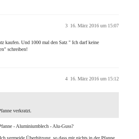
3
16. März 2016 um 15:07
satz kaufen. Und 1000 mal den Satz " Ich darf keine
en" schreiben!
4
16. März 2016 um 15:12
fanne verkratzt.
e Pfanne - Aluminiumblech - Alu-Guss?
h vermeide Überhitzung, so dass mir nichts in der Pfanne