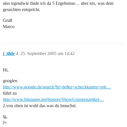
also irgendwie finde ich da 5 Ergebnisse… aber nix, was dem
gesuchten entspricht.
Gruß
Marco
j_tilde
4
25. September 2005 um 14:42
Hi,
googlen
http://www.google.de/search?hl=de&q=scheckkarten+roh…
führt zu
http://www.bitspaper.net/bpstore/ShowGruppenartikel…
2.von oben ist wohl das was du brauchst.
lg,
J+