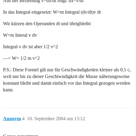
Aus der Beziehung v=dx/dt folgt: dx=v/dt
In das Integral eingesetzt: W=m Integral (dv/dt)v dt
Wir kürzen den Operanden dt und übrigbleibt:
W=m Interal v dv
Integral v dv ist aber 1/2 v^2
—> W= 1/2 m v^2
P.S.: Diese Formel gilt nur für Geschwindigkeiten kleiner als 0,1 c,
weil nur bis zu dieser Geschiwndigkeit die Masse näherungsweise
konstant bleibt und damit einfach vor das Integral gezogen werden
kann.
Anonym
4
10. September 2004 um 13:12