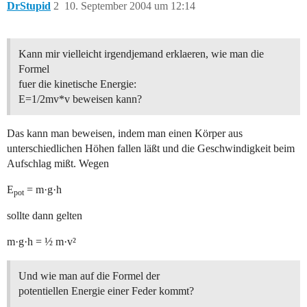
DrStupid
2
10. September 2004 um 12:14
Kann mir vielleicht irgendjemand erklaeren, wie man die
Formel
fuer die kinetische Energie:
E=1/2mv*v beweisen kann?
Das kann man beweisen, indem man einen Körper aus
unterschiedlichen Höhen fallen läßt und die Geschwindigkeit beim
Aufschlag mißt. Wegen
E
= m·g·h
pot
sollte dann gelten
m·g·h = ½ m·v²
Und wie man auf die Formel der
potentiellen Energie einer Feder kommt?