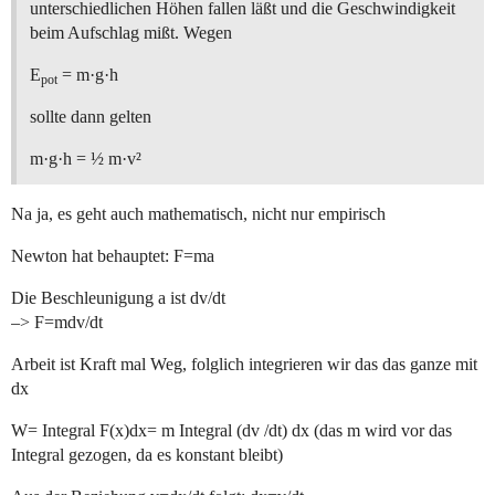
unterschiedlichen Höhen fallen läßt und die Geschwindigkeit
beim Aufschlag mißt. Wegen
E
= m·g·h
pot
sollte dann gelten
m·g·h = ½ m·v²
Na ja, es geht auch mathematisch, nicht nur empirisch
Newton hat behauptet: F=ma
Die Beschleunigung a ist dv/dt
–> F=mdv/dt
Arbeit ist Kraft mal Weg, folglich integrieren wir das das ganze mit
dx
W= Integral F(x)dx= m Integral (dv /dt) dx (das m wird vor das
Integral gezogen, da es konstant bleibt)