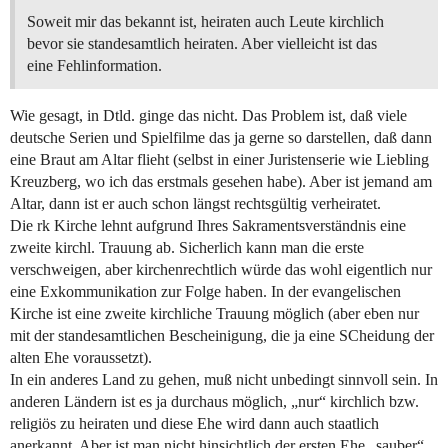
Soweit mir das bekannt ist, heiraten auch Leute kirchlich
bevor sie standesamtlich heiraten. Aber vielleicht ist das
eine Fehlinformation.
Wie gesagt, in Dtld. ginge das nicht. Das Problem ist, daß viele
deutsche Serien und Spielfilme das ja gerne so darstellen, daß dann
eine Braut am Altar flieht (selbst in einer Juristenserie wie Liebling
Kreuzberg, wo ich das erstmals gesehen habe). Aber ist jemand am
Altar, dann ist er auch schon längst rechtsgültig verheiratet.
Die rk Kirche lehnt aufgrund Ihres Sakramentsverständnis eine
zweite kirchl. Trauung ab. Sicherlich kann man die erste
verschweigen, aber kirchenrechtlich würde das wohl eigentlich nur
eine Exkommunikation zur Folge haben. In der evangelischen
Kirche ist eine zweite kirchliche Trauung möglich (aber eben nur
mit der standesamtlichen Bescheinigung, die ja eine SCheidung der
alten Ehe voraussetzt).
In ein anderes Land zu gehen, muß nicht unbedingt sinnvoll sein. In
anderen Ländern ist es ja durchaus möglich, „nur“ kirchlich bzw.
religiös zu heiraten und diese Ehe wird dann auch staatlich
anerkannt. Aber ist man nicht hinsichtlich der ersten Ehe „sauber“