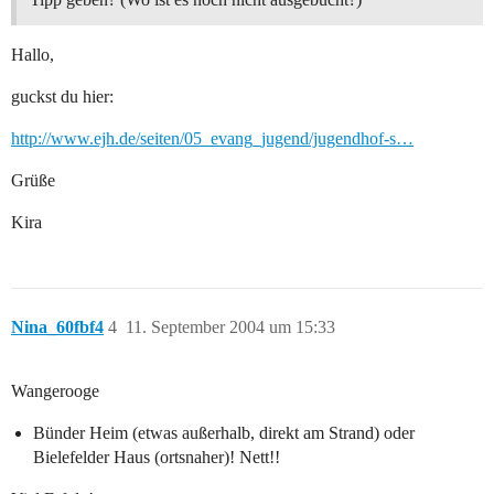
Hallo,
guckst du hier:
http://www.ejh.de/seiten/05_evang_jugend/jugendhof-s…
Grüße
Kira
Nina_60fbf4
4
11. September 2004 um 15:33
Wangerooge
Bünder Heim (etwas außerhalb, direkt am Strand) oder
Bielefelder Haus (ortsnaher)! Nett!!