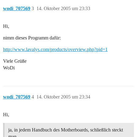
wodi_707569
3
14. Oktober 2005 um 23:33
Hi,
nimm dieses Programm dafür:
http://www.lavalys.com/products/overview.php?pid=1
Viele Grüße
WoDi
wodi_707569
4
14. Oktober 2005 um 23:34
Hi,
ja, in jedem Handbuch des Motherboards, schließlich steckt
man