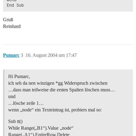
Gruß
Reinhard
Pumarc
3
16. August 2004 um 17:47
Hi Pumarc,
ich seh da nen winzigen *gg Widerspruch zwischen
…dass man teilweise die ersten Spalten löschen muss…
und
…lösche zeile 1…
wenn „node“ ein Texteintrag ist, probiers mal so:
Sub tt()
While Range(„B1“).Value „node“
Range(„A1“).EntireRow.Delete