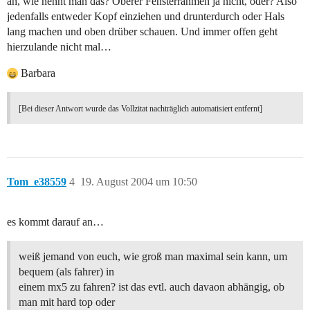
äh, wie nennt man das? Oberer Fensterrahmen ja nicht, oder? Also
jedenfalls entweder Kopf einziehen und drunterdurch oder Hals
lang machen und oben drüber schauen. Und immer offen geht
hierzulande nicht mal…
Barbara
[Bei dieser Antwort wurde das Vollzitat nachträglich automatisiert entfernt]
Tom_e38559
4
19. August 2004 um 10:50
es kommt darauf an…
weiß jemand von euch, wie groß man maximal sein kann, um
bequem (als fahrer) in
einem mx5 zu fahren? ist das evtl. auch davaon abhängig, ob
man mit hard top oder